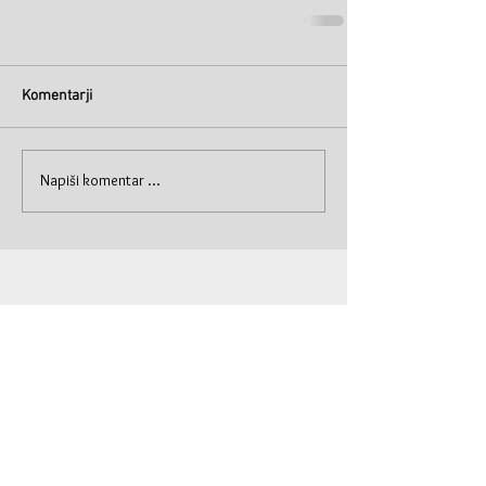
Komentarji
Napiši komentar ...
© Primož Krašna 2019