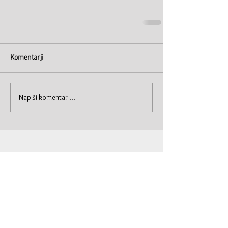
Komentarji
Napiši komentar ...
© Primož Krašna 2019