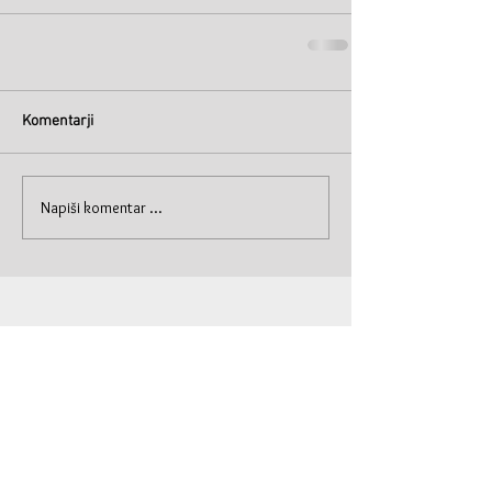
Komentarji
Napiši komentar ...
© Primož Krašna 2019