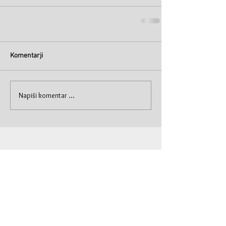
Komentarji
Napiši komentar ...
© Primož Krašna 2019