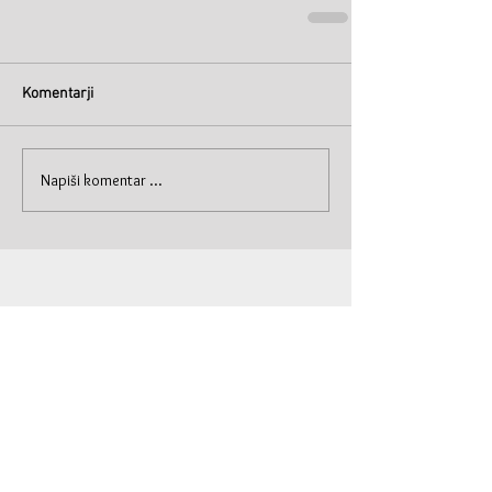
Komentarji
Napiši komentar ...
© Primož Krašna 2019