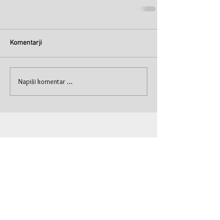
Komentarji
Napiši komentar ...
© Primož Krašna 2019