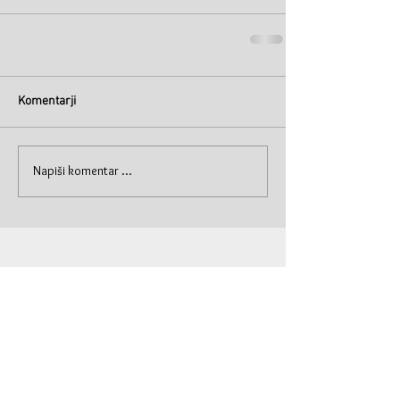
Komentarji
Napiši komentar ...
© Primož Krašna 2019