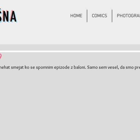
ŠNA
HOME
COMICS
PHOTOGRA
9
ehat smejat ko se spomnim epizode z baloni. Samo sem vesel, da smo prež