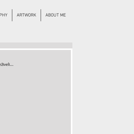
PHY
ARTWORK
ABOUT ME
iveli...