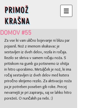
PRIMOŽ
KRAŠNA
DOMOV #55
Za vse ki vam ulično bojevanje ni blizu par 
pojasnil. Nož z imemom skakavac je 
sestavljen iz dveh delov, rezila in ročaja. 
Rezilo se skriva v samem ročaju noža. S 
pritiskom na gumb ga potisnemo iz ohišja 
in hitro uporabimo. Metuljček je nož, ki ima 
ročaj sestavljen iz dveh delov med katera 
priročno skrijemo rezilo. Za aktivacijo noža 
pa je potreben poseben gib roke. Precej 
nevarnejši je pri zapiranju, saj se lahko hitro 
porežeš. O nunčakih pa nebi. :)